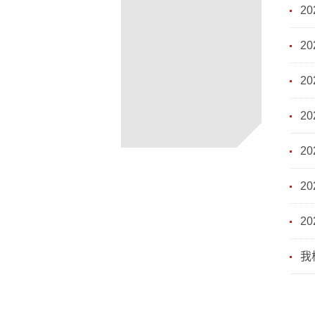
2
2
2
2
2
2
2
我