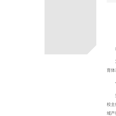
育体
校主
域产