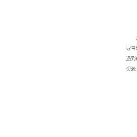
导普
遇到
资源